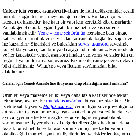
Cafeler için yemek asansörü fiyatları
ile ilgili değişkenlikler çeşitli
unsurlar doğrultusunda meydana gelmektedir. Bunlar; ölçüler,
istenen ek hizmetler, kaç katlı bir yapı için gerektiği gibi unsurlardır.
Ancak genel olarak uygun fiyatlı bir hizmettir ve kısa sürede
yapılabilmektedir.
Yeme – içme sektörünün
içerisinde bazı birkaç
katlı yapılarda mutfak ve servis alanı arasındaki bağlantıyı sağlar ve
hız kazandırır. Siparişleri ve bulaşıkları
servis asansörü
sayesinde
kolaylıkla yukarı çıkarabilir ya da aşağı indirebilirsiniz. Her modelde
ve her kapasitede yemek asansörü imalatı yapıyoruz ve sizler için en
uygun fiyatlar ile satışa sunuyoruz. Bizimle iletişime geçerek detaylı
bilgi alabilirsiniz. WhatApp veya İletişim sayfamızdan bilgi
alabilirsiniz.
Cafeler için Yemek
Asansörü
ne ihtiyacım olup olmadığını nasıl anlarım?
Ürünleri veya malzemeleri iki veya daha fazla kat üzerinde tekrar
tekrar taşıyorsanız, bir
mutfak asansörüne
ihtiyacınız olacaktır. Bir
işletme sahibiyseniz,
Mutfak asansör
verimliliğinizi ve güvenliğinizi
artıracaktır. Çalışanlarınızın çalışma saatleri boyunca refahından ve
ayrıca işyerinde herkesin sağlık ve güvenliğinden yasal olarak
sorumlusunuz. İş yerinizi nasıl değerlendireceğiniz hakkında daha
fazla bilgi edinebilir ve bir asansörün sizin için ne kadar yararlı
olabileceğini manuel taşıma maliyetlerinden ve risklerden kaçınma