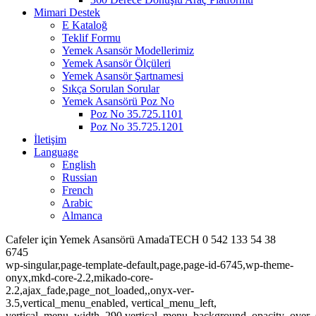
Mimari Destek
E Kataloğ
Teklif Formu
Yemek Asansör Modellerimiz
Yemek Asansör Ölçüleri
Yemek Asansör Şartnamesi
Sıkça Sorulan Sorular
Yemek Asansörü Poz No
Poz No 35.725.1101
Poz No 35.725.1201
İletişim
Language
English
Russian
French
Arabic
Almanca
Cafeler için Yemek Asansörü AmadaTECH 0 542 133 54 38
6745
wp-singular,page-template-default,page,page-id-6745,wp-theme-
onyx,mkd-core-2.2,mikado-core-
2.2,ajax_fade,page_not_loaded,,onyx-ver-
3.5,vertical_menu_enabled, vertical_menu_left,
vertical_menu_width_290,vertical_menu_background_opacity_over_s