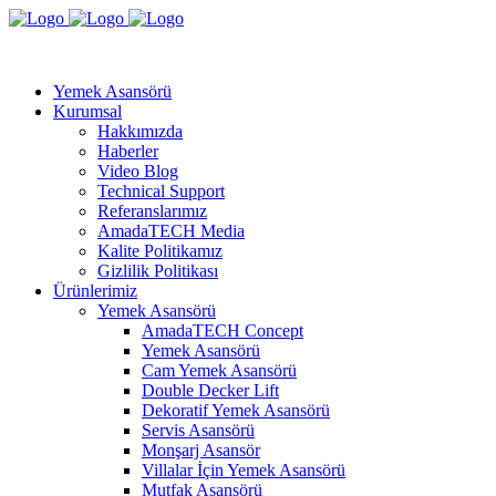
Yemek Asansörü
Kurumsal
Hakkımızda
Haberler
Video Blog
Technical Support
Referanslarımız
AmadaTECH Media
Kalite Politikamız
Gizlilik Politikası
Ürünlerimiz
Yemek Asansörü
AmadaTECH Concept
Yemek Asansörü
Cam Yemek Asansörü
Double Decker Lift
Dekoratif Yemek Asansörü
Servis Asansörü
Monşarj Asansör
Villalar İçin Yemek Asansörü
Mutfak Asansörü