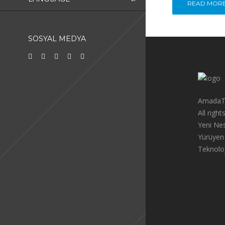
READ MOR
SOSYAL MEDYA
AmadaT
All righ
Yeni Nes
Yürüyen
Teknoloj