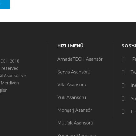
E
HIZLI MENÜ
SOSY
AmadaTECH Asansör
F
ECH 2018
ts reserved
Servis Asansörü
Tw
il Asansör ve
 Merdiven
Villa Asansörü
In
ileri
Yük Asansörü
Yo
Monşarj Asansör
Li
Mutfak Asansörü
Yürüyen Merdiven