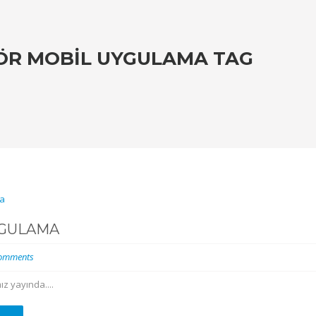
ÖR MOBIL UYGULAMA TAG
YGULAMA
omments
z yayında....