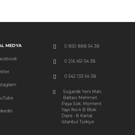
AL MEDYA
0 850 888 54 38
acebook
0 216 451 54 38
itter
0 542 133 54 38
stagram
Soğanlık Yeni Mah.
Baltacı Mehmet
uTube
Paşa Sok. Moment
Yapı No:4 B Blok
nkedin
Daire : 8 Kartal
İstanbul Türkiye