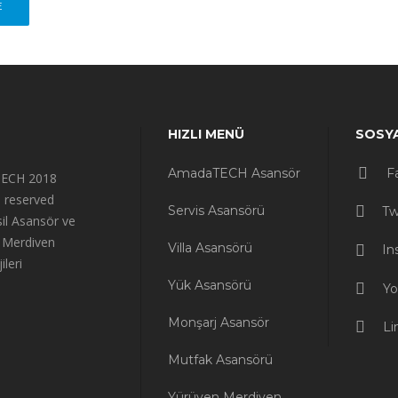
E
HIZLI MENÜ
SOSY
AmadaTECH Asansör
F
ECH 2018
ts reserved
Servis Asansörü
Tw
il Asansör ve
 Merdiven
Villa Asansörü
In
ileri
Yük Asansörü
Yo
Monşarj Asansör
Li
Mutfak Asansörü
Yürüyen Merdiven