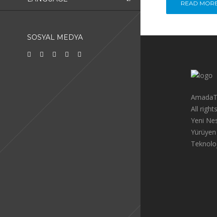
READ MOR
SOSYAL MEDYA
AmadaT
All righ
Yeni Nes
Yürüyen
Teknoloj