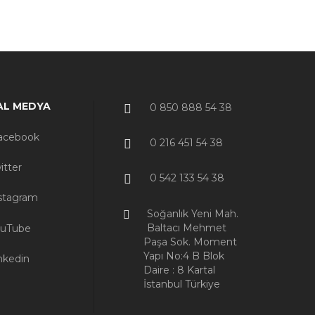
AL MEDYA
0 850 888 54 38
acebook
0 216 451 54 38
itter
0 542 133 54 38
stagram
Soğanlık Yeni Mah.
Baltacı Mehmet
uTube
Paşa Sok. Moment
Yapı No:4 B Blok
nkedin
Daire : 8 Kartal
İstanbul Türkiye