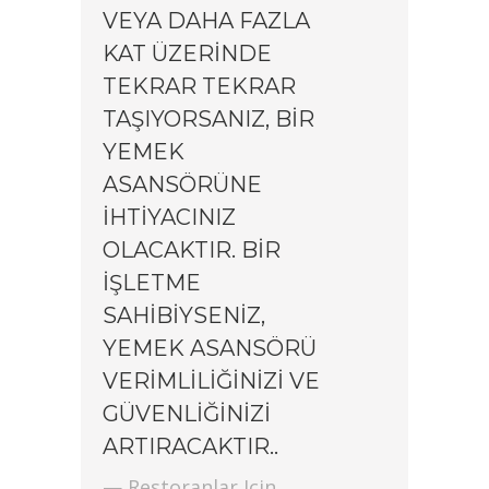
VEYA DAHA FAZLA
KAT ÜZERINDE
TEKRAR TEKRAR
TAŞIYORSANIZ, BIR
YEMEK
ASANSÖRÜNE
IHTIYACINIZ
OLACAKTIR. BIR
IŞLETME
SAHIBIYSENIZ,
YEMEK ASANSÖRÜ
VERIMLILIĞINIZI VE
GÜVENLIĞINIZI
ARTIRACAKTIR..
— Restoranlar Için