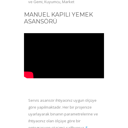
ve Gemi, Kuyumcu, Market
MANUEL KAPILI YEMEK
ASANSÖRÜ
Servis asansör ihtiyacınız uygun ölçüye
göre yapılmaktadır. Her bir projenize
uyarlayarak binanın parametrelerine ve
ihtiyacınız olan ölçüye göre bir
entegrasyon çözümü sağlıyoruz.
E