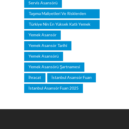
Servis Asansörü
Taşıma Maliyetleri Ve Risklerden
Kaçınma
Türkiye Nin En Yüksek Katlı Yemek
Asansörü
Yemek Asansör
Yemek Asansör Tarihi
Yemek Asansörü
Yemek Asansörü Şartnamesi
İhracat
İstanbul Asansör Fuarı
İstanbul Asansör Fuarı 2025