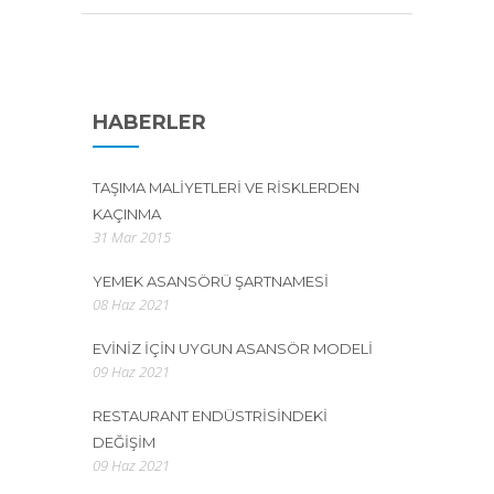
HABERLER
TAŞIMA MALIYETLERI VE RISKLERDEN
KAÇINMA
31 Mar 2015
YEMEK ASANSÖRÜ ŞARTNAMESI
08 Haz 2021
EVINIZ İÇIN UYGUN ASANSÖR MODELI
09 Haz 2021
RESTAURANT ENDÜSTRISINDEKI
DEĞIŞIM
09 Haz 2021