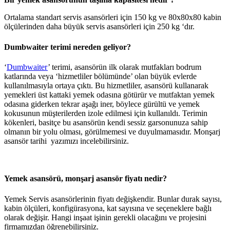
Ortalama standart servis asansörleri için 150 kg ​​ve 80x80x80 kabin
ölçülerinden daha büyük servis asansörleri için 250 kg ‘dır.
Dumbwaiter terimi nereden geliyor?
‘
Dumbwaiter
’ terimi, asansörün ilk olarak mutfakları bodrum
katlarında veya ‘hizmetliler bölümünde’ olan büyük evlerde
kullanılmasıyla ortaya çıktı. Bu hizmetliler, asansörü kullanarak
yemekleri üst kattaki yemek odasına götürür ve mutfaktan yemek
odasına giderken tekrar aşağı iner, böylece gürültü ve yemek
kokusunun müşterilerden izole edilmesi için kullanıldı. Terimin
kökenleri, basitçe bu asansörün kendi sessiz garsonunuza sahip
olmanın bir yolu olması, görülmemesi ve duyulmamasıdır. Monşarj
asansör tarihi yazımızı incelebilirsiniz.
Yemek asansörü, monşarj asansör fiyatı nedir?
Yemek Servis asansörlerinin fiyatı değişkendir. Bunlar durak sayısı,
kabin ölçüleri, konfigürasyona, kat sayısına ve seçeneklere bağlı
olarak değişir. Hangi inşaat işinin gerekli olacağını ve projesini
firmamızdan öğrenebilirsiniz.