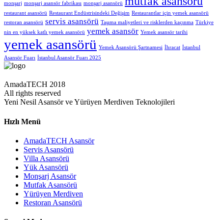
mutfak asansörü
monşarj
monşarj asansör fabrikası
monşarj asansörü
restaurant asansörü
Restaurant Endüstrisindeki Değişim
Restaurantlar için yemek asansörü
servis asansörü
restoran asansörü
Taşıma maliyetleri ve risklerden kaçınma
Türkiye
yemek asansör
nin en yüksek katlı yemek asansörü
Yemek asansör tarihi
yemek asansörü
Yemek Asansörü Şartnamesi
İhracat
İstanbul
Asansör Fuarı
İstanbul Asansör Fuarı 2025
AmadaTECH 2018
All rights reserved
Yeni Nesil Asansör ve Yürüyen Merdiven Teknolojileri
Hızlı Menü
AmadaTECH Asansör
Servis Asansörü
Villa Asansörü
Yük Asansörü
Monşarj Asansör
Mutfak Asansörü
Yürüyen Merdiven
Restoran Asansörü