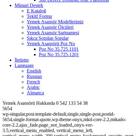
Mimari Destek
E Kataloğ
Teklif Formu
Yemek Asansör Modellerimiz
Yemek Asansör Ölçüleri
Yemek Asansör Şartnamesi
Sıkça Sorulan Sorular
Yemek Asansörü Poz No
Poz No 35.725.1101
Poz No 35.725.1201
İletişim
Language
English
Russian
French
Arabic
Almanca
Yemek Asansörü Hakkında 0 542 133 54 38
5654
wp-singular,post-template-default,single,single-post,postid-
5654,single-format-quote,wp-theme-onyx,mkd-core-2.2,mikado-
core-2.2,ajax_fade,page_not_loaded,,onyx-ver-
3.5,vertical_menu_enabled, vertical_menu_left,
vertical_menu_width_290,vertical_menu_background_opacity_over_s