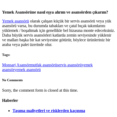
Yemek Asansörüne nasıl eşya alırım ve asansörden çıkarım?
Yemek asansörü
olarak çalışan küçük bir servis asansörü veya yük
asansörü varsa, bu durumda tabakları ve çatal bıçak takımlarını
yüklemek / boşaltmak için genellikle bel hizasına monte edeceksiniz.
Daha büyük servis asansörleri katlarda zemin seviyesinde yüklenir
ve malları başka bir kat seviyesine götürür, böylece ürünleriniz bir
araba veya palet üzerinde olur.
Tags:
Monsarj Asansör
mutfak asansörü
servis asansörü
yemek
asansör
yemek asansörü
No Comments
Sorry, the comment form is closed at this time.
Haberler
Taşıma maliyetleri ve risklerden kaçınma