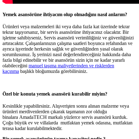
Yemek asansörüne ihtiyacım olup olmadığını nasıl anlarım?
Ürünleri veya malzemeleri iki veya daha fazla kat üzerinde tekrar
tekrar taşıyorsanız, bir servis asansörüne ihtiyacınız olacaktır. Bir
işletme sahibiyseniz, Servis asansörü verimliliğiniz ve güvenliğinizi
artıracaktır. Çalışanlarınızın çalışma saatleri boyunca refahından ve
ayrıca işyerinde herkesin sağlık ve güvenliğinden yasal olarak
sorumlusunuz. İş yerinizi nasıl değerlendireceğiniz hakkında daha
fazla bilgi edinebilir ve bir asansörün sizin için ne kadar yararlı
olabileceğini
manuel taşıma maliyetlerinden ve risklerden
kaçınma
başlıklı
bloğumuzda görebilirsiniz.
Özel bir konuta yemek asansörü kurabilir miyim?
Kesinlikle yapabilirsiniz. Alışverişten sonra alınan malzeme veya
ürünleri merdivenlerden çıkarak taşımanın zor olduğu
binalara AmadaTECH markalı yüzlerce servis asansörü kurduk.
Çoğu büyük ev ve villalarda mutfaktan yemek odasına, mutfaktan
terasa kadar kurulabilmektedir.
Bir yemek asansörünün taşıma kapasitesi nedir ?