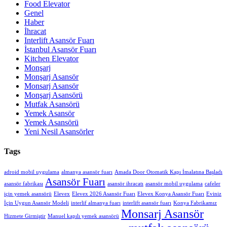
Food Elevator
Genel
Haber
İhracat
Interlift Asansör Fuarı
İstanbul Asansör Fuarı
Kitchen Elevator
Monşarj
Monşarj Asansör
Monsarj Asansör
Monşarj Asansörü
Mutfak Asansörü
Yemek Asansör
Yemek Asansörü
Yeni Nesil Asansörler
Tags
adroid mobil uygulama
almanya asansör fuarı
Amada Door Otomatik Kapı İmalatına Başladı
Asansör Fuarı
asansör fabrikası
asansör ihracatı
asansör mobil uygulama
cafeler
için yemek asansörü
Elevex
Elevex 2026 Asansör Fuarı
Elevex Konya Asansör Fuarı
Eviniz
İçin Uygun Asansör Modeli
interlif almanya fuarı
interlift asansör fuarı
Konya Fabrikamız
Monsarj Asansör
Hizmete Girmiştir
Manuel kapılı yemek asansörü