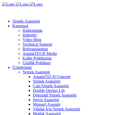
Yemek Asansörü
Kurumsal
Hakkımızda
Haberler
Video Blog
Technical Support
Referanslarımız
AmadaTECH Media
Kalite Politikamız
Gizlilik Politikası
Ürünlerimiz
Yemek Asansörü
AmadaTECH Concept
Yemek Asansörü
Cam Yemek Asansörü
Double Decker Lift
Dekoratif Yemek Asansörü
Servis Asansörü
Monşarj Asansör
Villalar İçin Yemek Asansörü
Mutfak Asansörü