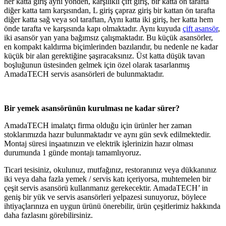
her katta giriş aynı yönden, karşılıklı çift giriş, bir katta ön tarafta
diğer katta tam karşısından, L giriş çapraz giriş bir kattan ön tarafta
diğer katta sağ veya sol taraftan, Aynı katta iki giriş, her katta hem
önde tarafta ve karşısında kapı olmaktadır. Aynı kuyuda
çift asansör
,
iki asansör yan yana bağımsız çalışmaktadır. Bu küçük asansörler,
en kompakt kaldırma biçimlerinden bazılarıdır, bu nedenle ne kadar
küçük bir alan gerektiğine şaşıracaksınız. Üst katta düşük tavan
boşluğunun üstesinden gelmek için özel olarak tasarlanmış
AmadaTECH servis asansörleri de bulunmaktadır.
Bir yemek asansörünün kurulması ne kadar sürer?
AmadaTECH imalatçı firma olduğu için ürünler her zaman
stoklarımızda hazır bulunmaktadır ve aynı gün sevk edilmektedir.
Montaj süresi inşaatınızın ve elektrik işlerinizin hazır olması
durumunda 1 günde montajı tamamlıyoruz.
Ticari tesisiniz, okulunuz, mutfağınız, restoranınız veya dükkanınız
iki veya daha fazla yemek / servis katı içeriyorsa, muhtemelen bir
çeşit servis asansörü kullanmanız gerekecektir. AmadaTECH’ in
geniş bir yük ve servis asansörleri yelpazesi sunuyoruz, böylece
ihtiyaçlarınıza en uygun ürünü önerebilir, ürün çeşitlerimiz hakkında
daha fazlasını görebilirsiniz.